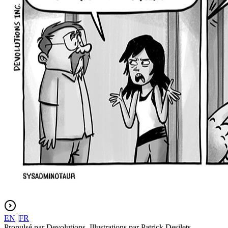
EN
|
FR
Propulsé par Devolutions. Illustrations par Patrick Desilets.