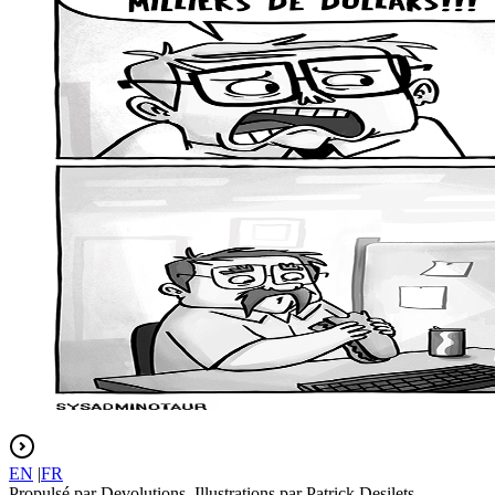
EN
|
FR
Propulsé par Devolutions. Illustrations par Patrick Desilets.