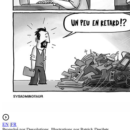
EN
|
FR
Propulsé par Devolutions. Illustrations par Patrick Desilets.