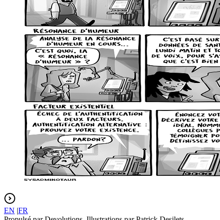
EN
|
FR
Propulsé par Devolutions. Illustrations par Patrick Desilets.