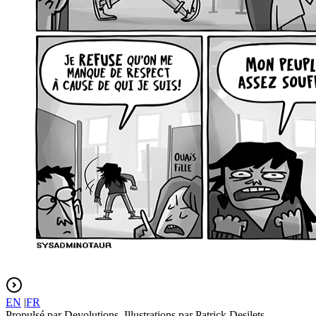
EN
|
FR
Propulsé par Devolutions. Illustrations par Patrick Desilets.