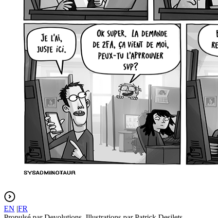
EN
|
FR
Propulsé par Devolutions. Illustrations par Patrick Desilets.